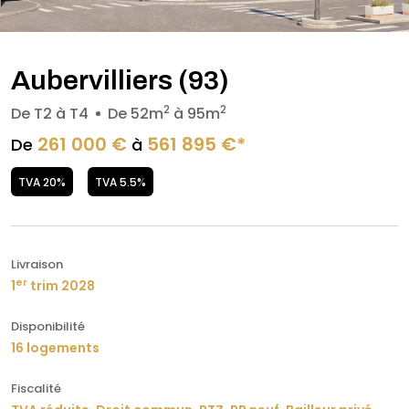
Aubervilliers (93)
2
2
De T2 à T4
De 52m
à 95m
261 000 €
561 895 €*
De
à
TVA 20%
TVA 5.5%
Livraison
er
1
trim 2028
Disponibilité
16 logements
Fiscalité