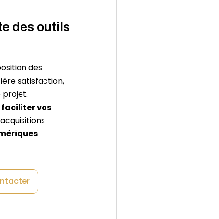
e des outils
osition des
ière satisfaction,
 projet.
à
faciliter vos
acquisitions
umériques
ntacter