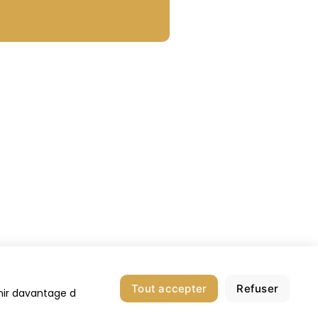
té
Tout accepter
Refuser
nir davantage d