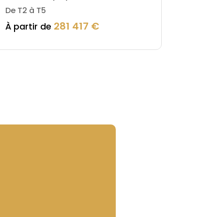
De T2 à T5
Unique
281 417 €
À partir de
À part