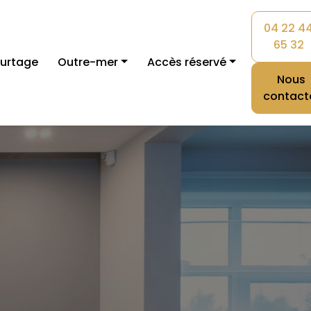
04 22 4
65 32
urtage
Outre-mer
Accès réservé
Nous
contact